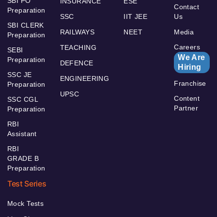
SBI PO
INSURANCE
ESE
Contact
Preparation
SSC
IIT JEE
Us
SBI CLERK
RAILWAYS
NEET
Media
Preparation
Careers
TEACHING
SEBI
We Are
Preparation
DEFENCE
Hiring
SSC JE
ENGINEERING
Franchise
Preparation
UPSC
Content
SSC CGL
Partner
Preparation
RBI
Assistant
RBI
GRADE B
Preparation
Test Series
Mock Tests