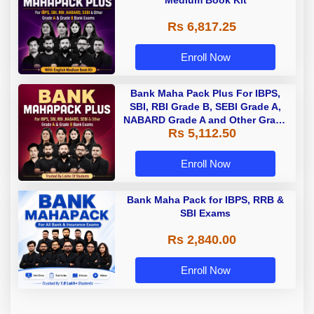
Medium Book Kit
Rs 6,817.25
Enroll Now
Bank Maha Pack Plus For IBPS,
SBI, RBI Grade B, SEBI Grade A,
NABARD Grade A and Other Grade
Rs 5,112.50
A & Grade B Bank Exams
Enroll Now
Bank Maha Pack for IBPS, RRB &
SBI Exams
Rs 2,840.00
Enroll Now