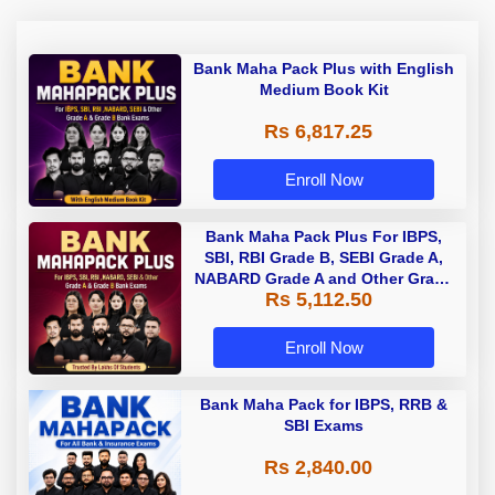
Bank Maha Pack Plus with English
Medium Book Kit
Rs 6,817.25
Enroll Now
Bank Maha Pack Plus For IBPS,
SBI, RBI Grade B, SEBI Grade A,
NABARD Grade A and Other Grade
Rs 5,112.50
A & Grade B Bank Exams
Enroll Now
Bank Maha Pack for IBPS, RRB &
SBI Exams
Rs 2,840.00