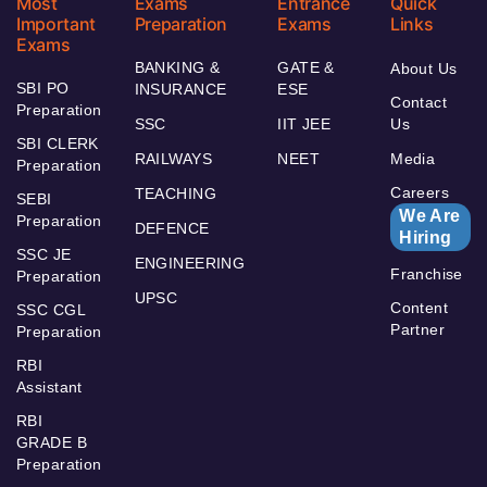
Most
Exams
Entrance
Quick
Important
Preparation
Exams
Links
Exams
BANKING &
GATE &
About Us
SBI PO
INSURANCE
ESE
Contact
Preparation
SSC
IIT JEE
Us
SBI CLERK
RAILWAYS
NEET
Media
Preparation
Careers
TEACHING
SEBI
We Are
Preparation
DEFENCE
Hiring
SSC JE
ENGINEERING
Franchise
Preparation
UPSC
Content
SSC CGL
Partner
Preparation
RBI
Assistant
RBI
GRADE B
Preparation