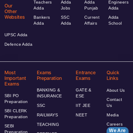
Teachers
Adda
Adda
Engineers
Our
Adda
Jobs
Punjab
Adda
Other
Websites
Bankers
SSC
Current
Adda
Adda
Adda
Affairs
School
UPSC Adda
Defence Adda
Most
Exams
Entrance
Quick
Important
Preparation
Exams
Links
Exams
BANKING &
GATE &
About Us
SBI PO
INSURANCE
ESE
Contact
Preparation
SSC
IIT JEE
Us
SBI CLERK
RAILWAYS
NEET
Media
Preparation
Careers
TEACHING
SEBI
We Are
Preparation