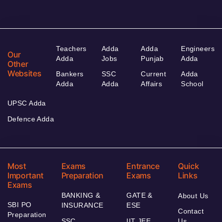
Teachers
Adda
Adda
Engineers
Our
Adda
Jobs
Punjab
Adda
Other
Websites
Bankers
SSC
Current
Adda
Adda
Adda
Affairs
School
UPSC Adda
Defence Adda
Most
Exams
Entrance
Quick
Important
Preparation
Exams
Links
Exams
BANKING &
GATE &
About Us
SBI PO
INSURANCE
ESE
Contact
Preparation
SSC
IIT JEE
Us