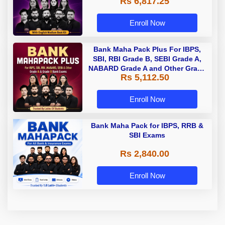
Rs 6,817.25
Enroll Now
Bank Maha Pack Plus For IBPS,
SBI, RBI Grade B, SEBI Grade A,
NABARD Grade A and Other Grade
Rs 5,112.50
A & Grade B Bank Exams
Enroll Now
Bank Maha Pack for IBPS, RRB &
SBI Exams
Rs 2,840.00
Enroll Now