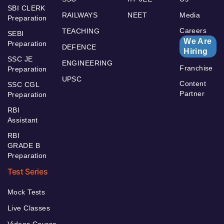
SBI CLERK
RAILWAYS
NEET
Media
Preparation
Careers
TEACHING
SEBI
We Are
Preparation
DEFENCE
Hiring
SSC JE
ENGINEERING
Franchise
Preparation
UPSC
Content
SSC CGL
Partner
Preparation
RBI
Assistant
RBI
GRADE B
Preparation
Test Series
Mock Tests
Live Classes
Videos Course