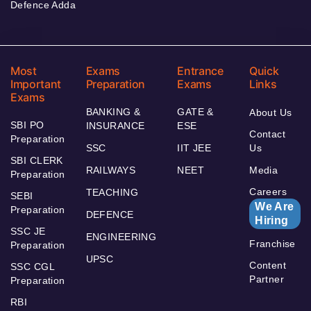
Defence Adda
Most
Exams
Entrance
Quick
Important
Preparation
Exams
Links
Exams
BANKING &
GATE &
About Us
SBI PO
INSURANCE
ESE
Contact
Preparation
SSC
IIT JEE
Us
SBI CLERK
RAILWAYS
NEET
Media
Preparation
Careers
TEACHING
SEBI
We Are
Preparation
DEFENCE
Hiring
SSC JE
ENGINEERING
Franchise
Preparation
UPSC
Content
SSC CGL
Partner
Preparation
RBI