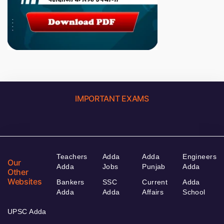
IMPORTANT EXAMS
Teachers
Adda
Adda
Engineers
Our
Adda
Jobs
Punjab
Adda
Other
Websites
Bankers
SSC
Current
Adda
Adda
Adda
Affairs
School
UPSC Adda