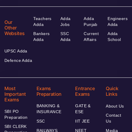
Teachers
Adda
Adda
Engineers
Our
Adda
Jobs
Punjab
Adda
Other
Websites
Bankers
SSC
Current
Adda
Adda
Adda
Affairs
School
UPSC Adda
Defence Adda
Most
Exams
Entrance
Quick
Important
Preparation
Exams
Links
Exams
BANKING &
GATE &
About Us
SBI PO
INSURANCE
ESE
Contact
Preparation
SSC
IIT JEE
Us
SBI CLERK
RAILWAYS
NEET
Media