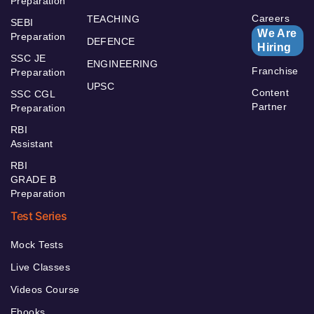
Preparation
Careers
TEACHING
SEBI
We Are
Preparation
DEFENCE
Hiring
SSC JE
ENGINEERING
Franchise
Preparation
UPSC
Content
SSC CGL
Partner
Preparation
RBI
Assistant
RBI
GRADE B
Preparation
Test Series
Mock Tests
Live Classes
Videos Course
Ebooks