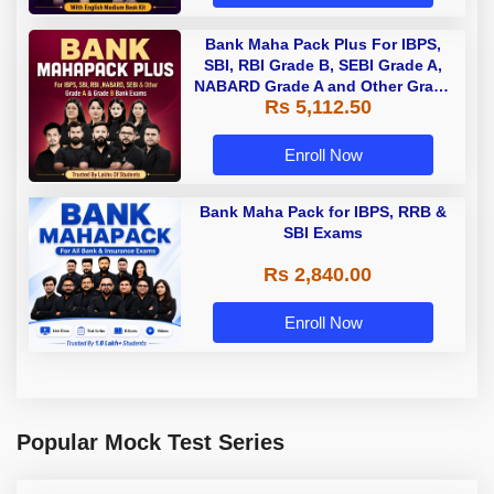
Bank Maha Pack Plus For IBPS,
SBI, RBI Grade B, SEBI Grade A,
NABARD Grade A and Other Grade
Rs 5,112.50
A & Grade B Bank Exams
Enroll Now
Bank Maha Pack for IBPS, RRB &
SBI Exams
Rs 2,840.00
Enroll Now
Popular Mock Test Series