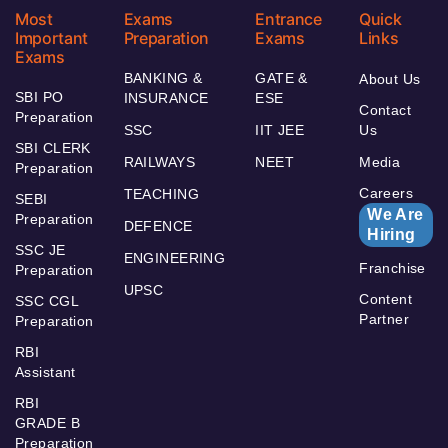
Most
Exams
Entrance
Quick
Important
Preparation
Exams
Links
Exams
BANKING &
GATE &
About Us
SBI PO
INSURANCE
ESE
Contact
Preparation
SSC
IIT JEE
Us
SBI CLERK
RAILWAYS
NEET
Media
Preparation
Careers
TEACHING
SEBI
We Are
Preparation
DEFENCE
Hiring
SSC JE
ENGINEERING
Franchise
Preparation
UPSC
Content
SSC CGL
Partner
Preparation
RBI
Assistant
RBI
GRADE B
Preparation