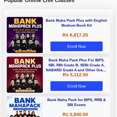
Popular Online Live Classes
Bank Maha Pack Plus with English
Medium Book Kit
Rs 6,817.25
Enroll Now
Bank Maha Pack Plus For IBPS,
SBI, RBI Grade B, SEBI Grade A,
NABARD Grade A and Other Grade
Rs 5,112.50
A & Grade B Bank Exams
Enroll Now
Bank Maha Pack for IBPS, RRB &
SBI Exams
Rs 2,840.00