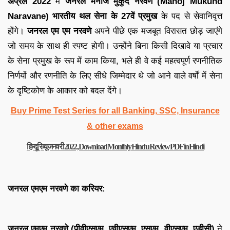
अप्रैल 2022
में
जनरल मनोज मुकुंद नरवणे (Manoj Mukund
Naravane)
भारतीय थल सेना के 27वें प्रमुख
के पद से सेवानिवृत्त
होंगे।
जनरल एम एम नरवणे
अपने पीछे एक मजबूत विरासत छोड़ जाएंगे
जो समय के साथ ही स्पष्ट होगी। उन्होंने बिना किसी दिखावे या प्रचार
के सेना प्रमुख के रूप में काम किया, भले ही वे कई महत्वपूर्ण रणनीतिक
निर्णयों और रणनीति के लिए सीधे जिम्मेदार थे जो आने वाले वर्षों में सेना
के दृष्टिकोण के आकार को बदल देंगे।
Buy Prime Test Series for all Banking, SSC, Insurance
& other exams
हिन्दू रिव्यू जनवरी 2022, Download Monthly Hindu Review PDF in Hindi
जनरल एमएम नरवणे का करियर:
जनरल एमएम नरवणे (पीवीएसएम, एवीएसएम, एसएम, वीएसएम, एडीसी)
ने