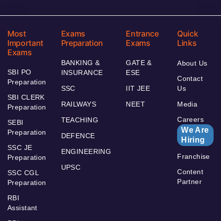
Most
Exams
Entrance
Quick
Important
Preparation
Exams
Links
Exams
BANKING &
GATE &
About Us
SBI PO
INSURANCE
ESE
Contact
Preparation
SSC
IIT JEE
Us
SBI CLERK
RAILWAYS
NEET
Media
Preparation
Careers
TEACHING
SEBI
We Are
Preparation
DEFENCE
Hiring
SSC JE
ENGINEERING
Franchise
Preparation
UPSC
Content
SSC CGL
Partner
Preparation
RBI
Assistant