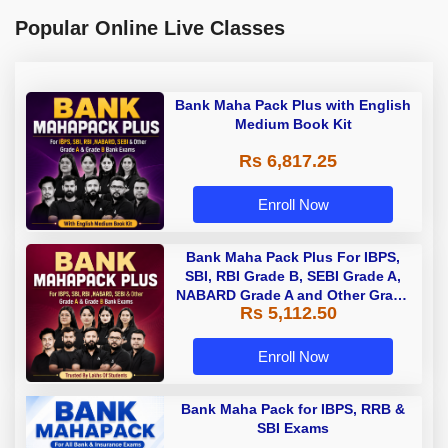
Popular Online Live Classes
Bank Maha Pack Plus with English
Medium Book Kit
Rs 6,817.25
Enroll Now
Bank Maha Pack Plus For IBPS,
SBI, RBI Grade B, SEBI Grade A,
NABARD Grade A and Other Grade
Rs 5,112.50
A & Grade B Bank Exams
Enroll Now
Bank Maha Pack for IBPS, RRB &
SBI Exams