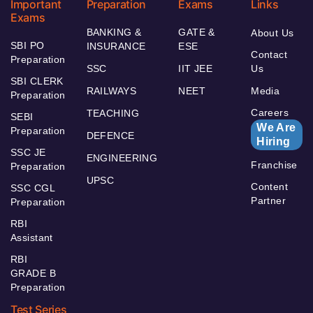
Important
Preparation
Exams
Links
Exams
BANKING &
GATE &
About Us
SBI PO
INSURANCE
ESE
Contact
Preparation
SSC
IIT JEE
Us
SBI CLERK
RAILWAYS
NEET
Media
Preparation
Careers
TEACHING
SEBI
We Are
Preparation
DEFENCE
Hiring
SSC JE
ENGINEERING
Franchise
Preparation
UPSC
Content
SSC CGL
Partner
Preparation
RBI
Assistant
RBI
GRADE B
Preparation
Test Series