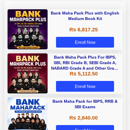
Bank Maha Pack Plus with English
Medium Book Kit
Rs 6,817.25
Enroll Now
Bank Maha Pack Plus For IBPS,
SBI, RBI Grade B, SEBI Grade A,
NABARD Grade A and Other Grade
Rs 5,112.50
A & Grade B Bank Exams
Enroll Now
Bank Maha Pack for IBPS, RRB &
SBI Exams
Rs 2,840.00