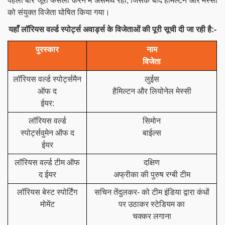
पहली बार जूरी फैसला करने में असमर्थ रही, जिसके बाद हैमिल्टन और मेस्सी
को संयुक्त विजेता घोषित किया गया।
यहाँ लॉरियस वर्ल्ड स्पोर्ट्स अवार्ड्स के विजेताओं की पूरी सूची दी जा रही है:-
पुरस्कार
नाम
.
विजेता
लॉरियस वर्ल्ड स्पोर्ट्समैन
लुईस
ऑफ द
हैमिल्टन और लियोनेल मेस्सी
ईयर:
लॉरियस वर्ल्ड
सिमोन
स्पोर्ट्सवुमेन ऑफ द
बाईल्स
ईयर
लॉरियस वर्ल्ड टीम ऑफ
दक्षिण
द ईयर
अफ्रीका की पुरुष रग्बी टीम
लॉरियस बेस्ट स्पोर्टिंग
सचिन तेंदुलकर- को टीम इंडिया द्वारा कंधों
मोमेंट
पर उठाकर स्टेडियम का
चक्कर लगाना