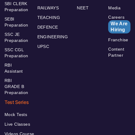
SBI CLERK
RAILWAYS
NEET
Media
Preparation
Careers
TEACHING
SEBI
We Are
Preparation
DEFENCE
Hiring
SSC JE
ENGINEERING
Franchise
Preparation
UPSC
Content
SSC CGL
Partner
Preparation
RBI
Assistant
RBI
GRADE B
Preparation
Test Series
Mock Tests
Live Classes
Videos Course