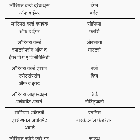
लॉरियस वर्ल्ड ब्रेकथ्रू
ईगन
ऑफ द ईयर
बर्नल
लॉरियस वर्ल्ड कमबैक
सोफिया
ऑफ द ईयर
फ्लॉर्श
लॉरियस वर्ल्ड
ओक्साना
स्पोर्ट्सपर्सन ऑफ द
मास्टर्स
ईयर विथ ए डिसेबिलिटी
लॉरियस वर्ल्ड एक्शन
क्लो
स्पोर्ट्सपर्सन
किम
ऑफ़ द इयर:
लॉरियस लाइफटाइम
डिर्क
अचीवमेंट अवार्ड:
नोविट्ज़की
0
लॉरियस अकैडमी
स्पेनिश
एक्सेप्शनल अचीवमेंट
बास्केटबॉल फेडरेशन
अवार्ड
1
लॉरियस स्पोर्ट फॉर गुड
साउथ