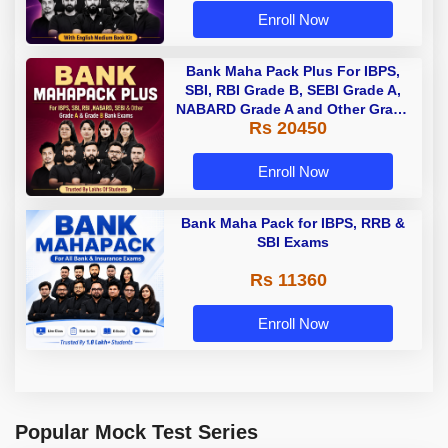
Enroll Now
Bank Maha Pack Plus For IBPS,
SBI, RBI Grade B, SEBI Grade A,
NABARD Grade A and Other Grade
Rs 20450
A & Grade B Bank Exams
Enroll Now
Bank Maha Pack for IBPS, RRB &
SBI Exams
Rs 11360
Enroll Now
Popular Mock Test Series