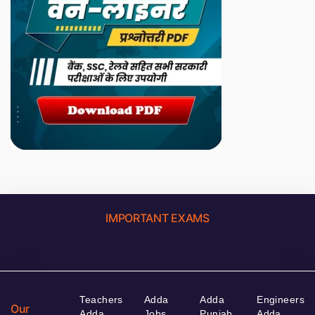
IMPORTANT EXAMS
Teachers
Adda
Adda
Engineers
Our
Adda
Jobs
Punjab
Adda