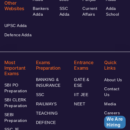
Other
Websites
Bankers
SSC
Current
Adda
Adda
Adda
Affairs
School
UPSC Adda
Defence Adda
Most
Exams
Entrance
Quick
Important
Preparation
Exams
Links
Exams
BANKING &
GATE &
About Us
SBI PO
INSURANCE
ESE
Contact
Preparation
SSC
IIT JEE
Us
SBI CLERK
RAILWAYS
NEET
Media
Preparation
Careers
TEACHING
SEBI
We Are
Preparation
DEFENCE
Hiring
SSC JE