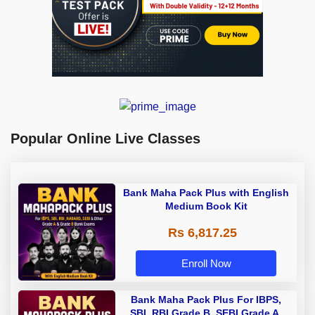
Popular Online Live Classes
Bank Maha Pack Plus with English
Medium Book Kit
Rs 6,817.25
Enroll Now
Bank Maha Pack Plus For IBPS,
SBI, RBI Grade B, SEBI Grade A,