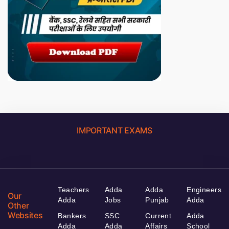
IMPORTANT EXAMS
Teachers
Adda
Adda
Engineers
Our
Adda
Jobs
Punjab
Adda
Other
Websites
Bankers
SSC
Current
Adda
Adda
Adda
Affairs
School