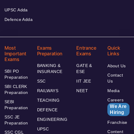
UPSC Adda
Defence Adda
Most
Exams
Entrance
Quick
Important
Preparation
Exams
Links
Exams
BANKING &
GATE &
About Us
SBI PO
INSURANCE
ESE
Contact
Preparation
SSC
IIT JEE
Us
SBI CLERK
RAILWAYS
NEET
Media
Preparation
Careers
TEACHING
SEBI
We Are
Preparation
DEFENCE
Hiring
SSC JE
ENGINEERING
Franchise
Preparation
UPSC
Content
SSC CGL