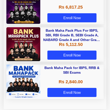
Rs 6,817.25
Enroll Now
Bank Maha Pack Plus For IBPS,
SBI, RBI Grade B, SEBI Grade A,
NABARD Grade A and Other Grade
Rs 5,112.50
A & Grade B Bank Exams
Enroll Now
Bank Maha Pack for IBPS, RRB &
SBI Exams
Rs 2,840.00
Enroll Now