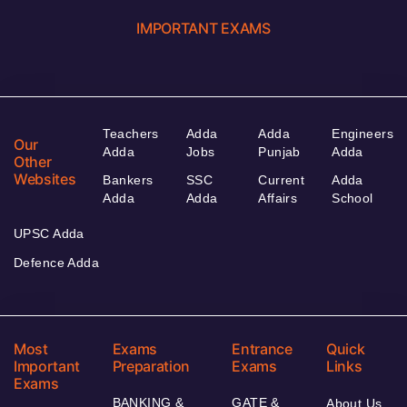
IMPORTANT EXAMS
Teachers
Adda
Adda
Engineers
Our
Adda
Jobs
Punjab
Adda
Other
Websites
Bankers
SSC
Current
Adda
Adda
Adda
Affairs
School
UPSC Adda
Defence Adda
Most
Exams
Entrance
Quick
Important
Preparation
Exams
Links
Exams
BANKING &
GATE &
About Us