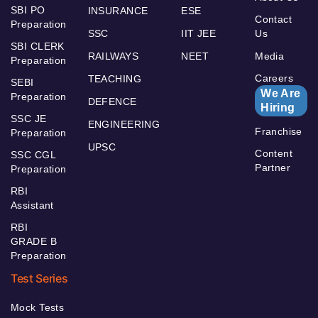
SBI PO
INSURANCE
ESE
Contact
Preparation
SSC
IIT JEE
Us
SBI CLERK
RAILWAYS
NEET
Media
Preparation
Careers
TEACHING
SEBI
We Are
Preparation
DEFENCE
Hiring
SSC JE
ENGINEERING
Franchise
Preparation
UPSC
Content
SSC CGL
Partner
Preparation
RBI
Assistant
RBI
GRADE B
Preparation
Test Series
Mock Tests