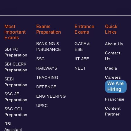
Most
Exams
Entrance
Quick
Important
Preparation
Exams
Links
Exams
BANKING &
GATE &
About Us
SBI PO
INSURANCE
ESE
Contact
Preparation
SSC
IIT JEE
Us
SBI CLERK
RAILWAYS
NEET
Media
Preparation
Careers
TEACHING
SEBI
We Are
Preparation
DEFENCE
Hiring
SSC JE
ENGINEERING
Franchise
Preparation
UPSC
Content
SSC CGL
Partner
Preparation
RBI
Assistant