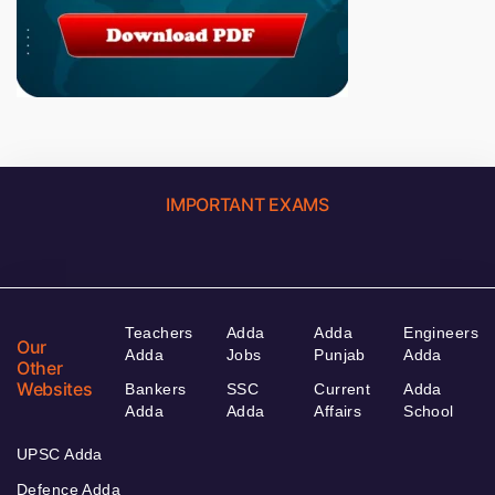
IMPORTANT EXAMS
Teachers
Adda
Adda
Engineers
Our
Adda
Jobs
Punjab
Adda
Other
Websites
Bankers
SSC
Current
Adda
Adda
Adda
Affairs
School
UPSC Adda
Defence Adda