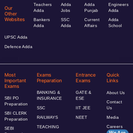
Teachers
Adda
Adda
Engineers
Our
Adda
Jobs
Punjab
Adda
Other
Websites
Bankers
SSC
Current
Adda
Adda
Adda
Affairs
School
UPSC Adda
Defence Adda
Most
Exams
Entrance
Quick
Important
Preparation
Exams
Links
Exams
BANKING &
GATE &
About Us
SBI PO
INSURANCE
ESE
Contact
Preparation
SSC
IIT JEE
Us
SBI CLERK
RAILWAYS
NEET
Media
Preparation
Careers
TEACHING
SEBI
We Are