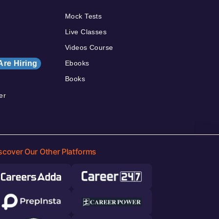
Mock Tests
Live Classes
Videos Course
Are Hiring
Ebooks
Books
er
scover Our Other Platforms