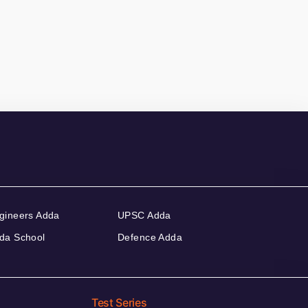
gineers Adda
UPSC Adda
da School
Defence Adda
Test Series