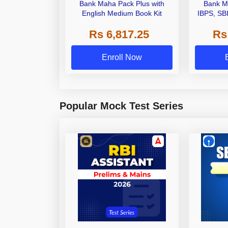
Bank Maha Pack Plus with
Bank M
English Medium Book Kit
IBPS, SB
Grade A,
Rs 6,817.25
Rs
Other Gra
Enroll Now
Popular Mock Test Series