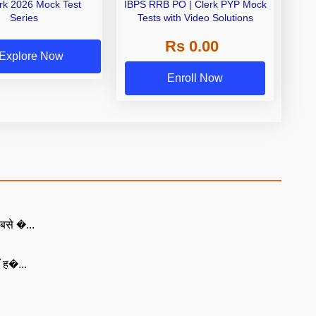
erk 2026 Mock Test
IBPS RRB PO | Clerk PYP Mock
Series
Tests with Video Solutions
Rs 0.00
Explore Now
Enroll Now
बसे �...
ँ ह�...