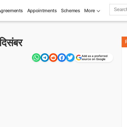
Search
Agreements
Appointments
Schemes
More
for:
दिसंबर
Add as a preferred
source on Google