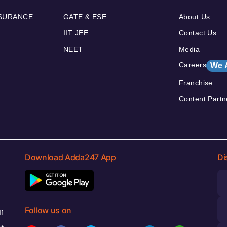
NSURANCE
GATE & ESE
About Us
IIT JEE
Contact Us
NEET
Media
Careers
We 
Franchise
Content Partn
Download Adda247 App
Di
Follow us on
f