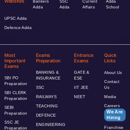
Websites
Bankers
SSC
Current
Adda
Adda
Adda
Affairs
School
UPSC Adda
Defence Adda
Most
Exams
Entrance
Quick
Important
Preparation
Exams
Links
Exams
BANKING &
GATE &
About Us
SBI PO
INSURANCE
ESE
Contact
Preparation
SSC
IIT JEE
Us
SBI CLERK
RAILWAYS
NEET
Media
Preparation
Careers
TEACHING
SEBI
We Are
Preparation
DEFENCE
Hiring
SSC JE
ENGINEERING
Franchise
Preparation