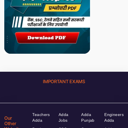
IMPORTANT EXAMS
Teachers
Adda
Adda
Engineers
Our
Adda
Jobs
Punjab
Adda
Other