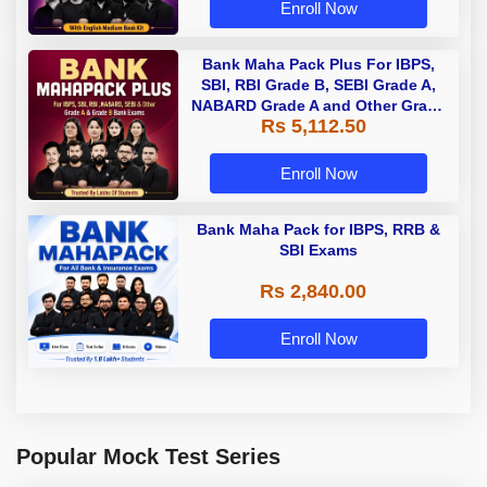
Enroll Now
Bank Maha Pack Plus For IBPS,
SBI, RBI Grade B, SEBI Grade A,
NABARD Grade A and Other Grade
Rs 5,112.50
A & Grade B Bank Exams
Enroll Now
Bank Maha Pack for IBPS, RRB &
SBI Exams
Rs 2,840.00
Enroll Now
Popular Mock Test Series