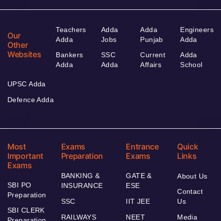
Teachers
Adda
Adda
Engineers
Our
Adda
Jobs
Punjab
Adda
Other
Websites
Bankers
SSC
Current
Adda
Adda
Adda
Affairs
School
UPSC Adda
Defence Adda
Most
Exams
Entrance
Quick
Important
Preparation
Exams
Links
Exams
BANKING &
GATE &
About Us
SBI PO
INSURANCE
ESE
Contact
Preparation
SSC
IIT JEE
Us
SBI CLERK
RAILWAYS
NEET
Media
Preparation