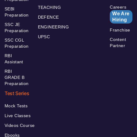
Careers
TEACHING
SEBI
We Are
Preparation
DEFENCE
Hiring
SSC JE
ENGINEERING
Franchise
Preparation
UPSC
Content
SSC CGL
Partner
Preparation
RBI
Assistant
RBI
GRADE B
Preparation
Test Series
Mock Tests
Live Classes
Videos Course
Ebooks