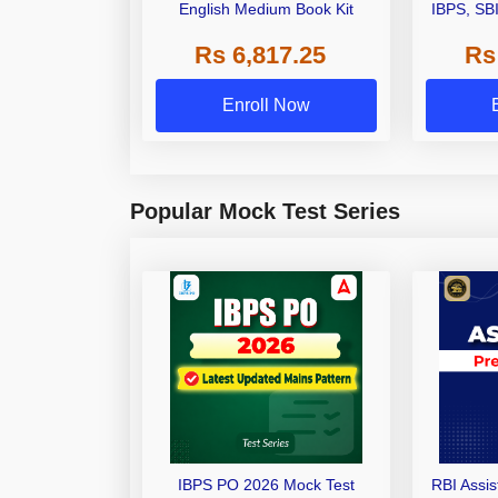
English Medium Book Kit
IBPS, SB
Grade A,
Rs 6,817.25
Rs
Other Gra
Enroll Now
Popular Mock Test Series
IBPS PO 2026 Mock Test
RBI Assi