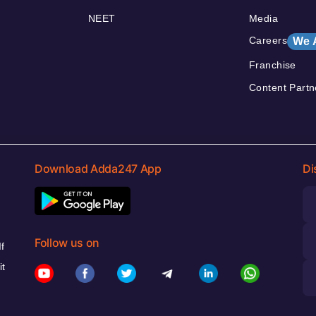
NEET
Media
Careers
We 
Franchise
Content Partn
Download Adda247 App
Di
Follow us on
f
it