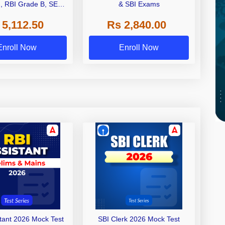
I, RBI Grade B, SEBI
& SBI Exams
 NABARD Grade A and
 5,112.50
Rs 2,840.00
de A & Grade B Bank
Exams
Enroll Now
Enroll Now
stant 2026 Mock Test
SBI Clerk 2026 Mock Test