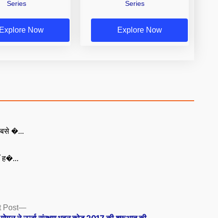
Series
Series
Explore Now
Explore Now
बसे �...
ँ ह�...
Next
 Post
post: