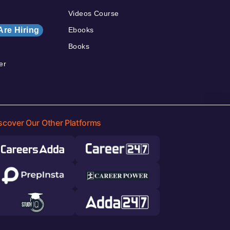
Videos Course
Are Hiring
Ebooks
Books
er
scover Our Other Platforms