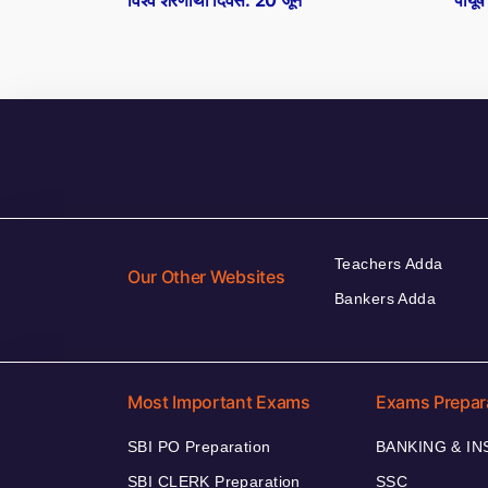
विश्व शरणार्थी दिवस: 20 जून
पीयू
navigation
Teachers Adda
Our Other Websites
Bankers Adda
Most Important Exams
Exams Prepar
SBI PO Preparation
BANKING & I
SBI CLERK Preparation
SSC