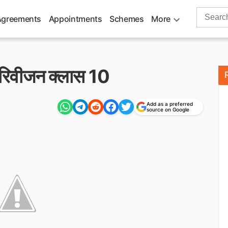
Search
Agreements
Appointments
Schemes
More
for:
ई रिवीजन क्लास 10
Add as a preferred
source on Google