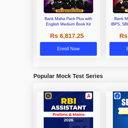
Bank Maha Pack Plus with
Bank M
English Medium Book Kit
IBPS, SB
Grade A,
Rs 6,817.25
Rs
Other Gra
Enroll Now
Popular Mock Test Series