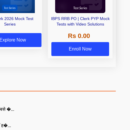
erk 2026 Mock Test
IBPS RRB PO | Clerk PYP Mock
Series
Tests with Video Solutions
Rs 0.00
Explore Now
Enroll Now
बसे �...
ँ ह�...