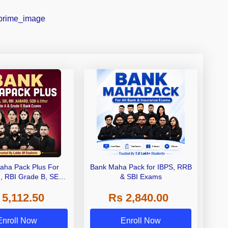
aha Pack Plus For
Bank Maha Pack for IBPS, RRB
I, RBI Grade B, SEBI
& SBI Exams
 NABARD Grade A and
 5,112.50
Rs 2,840.00
de A & Grade B Bank
Exams
Enroll Now
Enroll Now