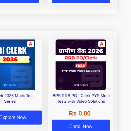
erk 2026 Mock Test
IBPS RRB PO | Clerk PYP Mock
Series
Tests with Video Solutions
Rs 0.00
Explore Now
Enroll Now