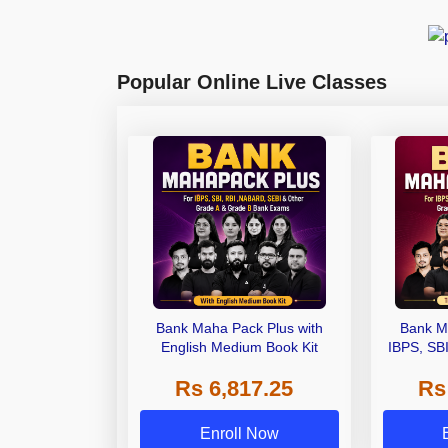
Popular Online Live Classes
Bank Maha Pack Plus with
Bank M
English Medium Book Kit
IBPS, SB
Grade A,
Rs 6,817.25
Rs
Other Gra
Enroll Now