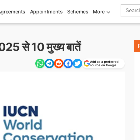
Search
Agreements
Appointments
Schemes
More
for:
025 से 10 मुख्य बातें
Add as a preferred
source on Google