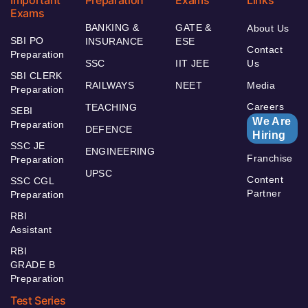
Important
Preparation
Exams
Links
Exams
BANKING &
GATE &
About Us
SBI PO
INSURANCE
ESE
Contact
Preparation
SSC
IIT JEE
Us
SBI CLERK
RAILWAYS
NEET
Media
Preparation
Careers
TEACHING
SEBI
We Are
Preparation
DEFENCE
Hiring
SSC JE
ENGINEERING
Franchise
Preparation
UPSC
Content
SSC CGL
Partner
Preparation
RBI
Assistant
RBI
GRADE B
Preparation
Test Series