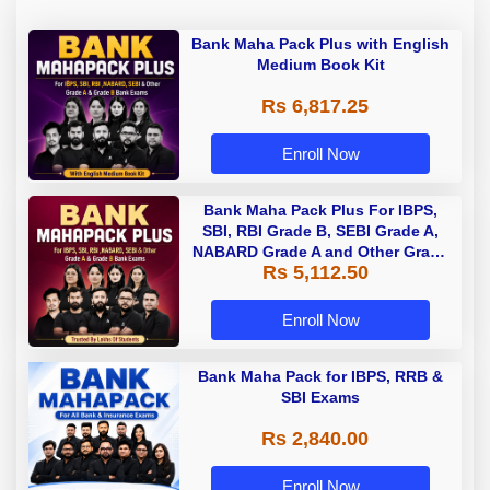
Bank Maha Pack Plus with English
Medium Book Kit
Rs 6,817.25
Enroll Now
Bank Maha Pack Plus For IBPS,
SBI, RBI Grade B, SEBI Grade A,
NABARD Grade A and Other Grade
Rs 5,112.50
A & Grade B Bank Exams
Enroll Now
Bank Maha Pack for IBPS, RRB &
SBI Exams
Rs 2,840.00
Enroll Now