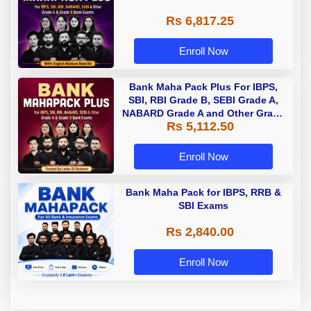
Rs 6,817.25
Enroll Now
Bank Maha Pack Plus For IBPS,
SBI, RBI Grade B, SEBI Grade A,
NABARD Grade A and Other Grade
Rs 5,112.50
A & Grade B Bank Exams
Enroll Now
Bank Maha Pack for IBPS, RRB &
SBI Exams
Rs 2,840.00
Enroll Now